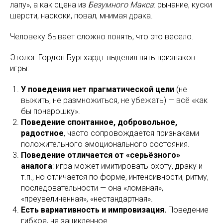
лапу», а как сцена из
Безумного Макса
: рычание, куски
шерсти, наскоки, повал, мнимая драка.
Человеку бывает сложно понять, что это весело.
Этолог Гордон Бургхардт выделил пять признаков
игры:
У поведения нет прагматической цели
(не
выжить, не размножиться, не убежать) — всё «как
бы понарошку».
Поведение спонтанное, добровольное,
радостное
, часто сопровождается признаками
положительного эмоционального состояния.
Поведение отличается от «серьёзного»
аналога
: игра может имитировать охоту, драку и
т.п., но отличается по форме, интенсивности, ритму,
последовательности — она «ломаная»,
«преувеличенная», «нестандартная».
Есть вариативность и импровизация.
Поведение
гибкое, не зацикленное.