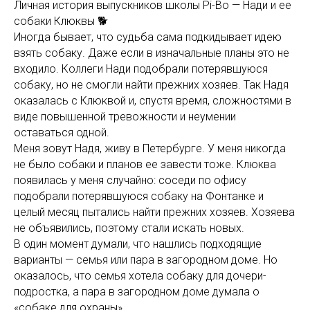
Личная история выпускников школы Pi-Bo — Нади и ее
собаки Клюквы 🐕
Иногда бывает, что судьба сама подкидывает идею
взять собаку. Даже если в изначальные планы это не
входило. Коллеги Нади подобрали потерявшуюся
собаку, но не смогли найти прежних хозяев. Так Надя
оказалась с Клюквой и, спустя время, сложностями в
виде повышенной тревожности и неумении
оставаться одной.
Меня зовут Надя, живу в Петербурге. У меня никогда
не было собаки и планов ее завести тоже. Клюква
появилась у меня случайно: соседи по офису
подобрали потерявшуюся собаку на Фонтанке и
целый месяц пытались найти прежних хозяев. Хозяева
не объявились, поэтому стали искать новых.
В один момент думали, что нашлись подходящие
варианты — семья или пара в загородном доме. Но
оказалось, что семья хотела собаку для дочери-
подростка, а пара в загородном доме думала о
«собаке для охраны».