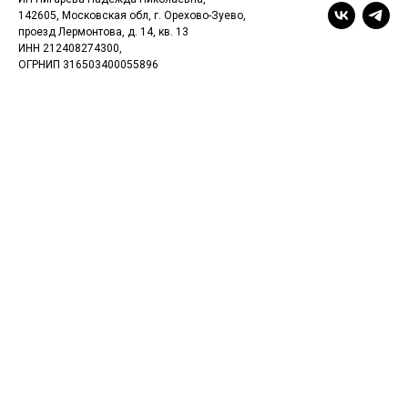
142605, Московская обл, г. Орехово-Зуево,
проезд Лермонтова, д. 14, кв. 13
ИНН 212408274300,
ОГРНИП 316503400055896