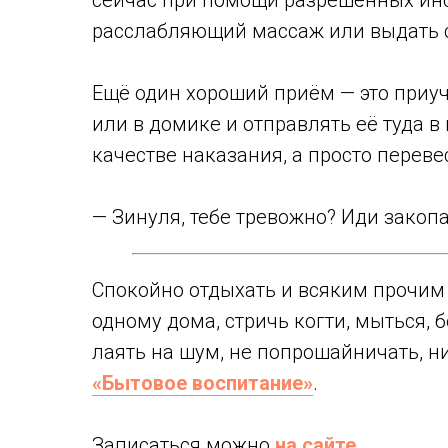
сейчас при помощи разрешённых инс
расслабляющий массаж или выдать 
Ещё один хороший приём — это приуч
или в домике и отправлять её туда 
качестве наказания, а просто переве
— Зинуля, тебе тревожно? Иди закоп
Спокойно отдыхать и всяким прочим
одному дома, стричь когти, мыться, б
лаять на шум, не попрошайничать, н
«Бытовое воспитание»
.
Записаться можно
на сайте
.