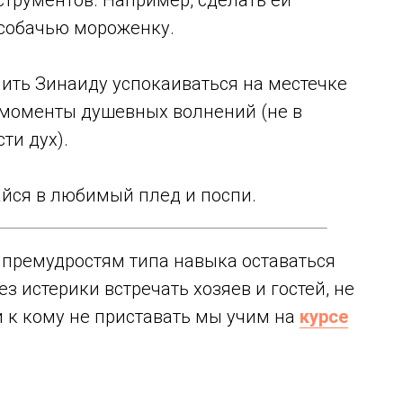
трументов. Например, сделать ей
собачью мороженку.
ить Зинаиду успокаиваться на местечке
в моменты душевных волнений (не в
сти дух).
айся в любимый плед и поспи.
 премудростям типа навыка оставаться
ез истерики встречать хозяев и гостей, не
и к кому не приставать мы учим на
курсе