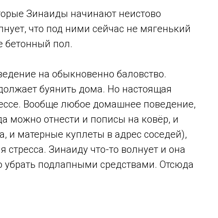
торые Зинаиды начинают неистово
лнует, что под ними сейчас не мягенький
е бетонный пол.
ведение на обыкновенно баловство.
должает буянить дома. Но настоящая
трессе. Вообще любое домашнее поведение,
а можно отнести и пописы на ковёр, и
, и матерные куплеты в адрес соседей),
 стресса. Зинаиду что-то волнует и она
во убрать подлапными средствами. Отсюда