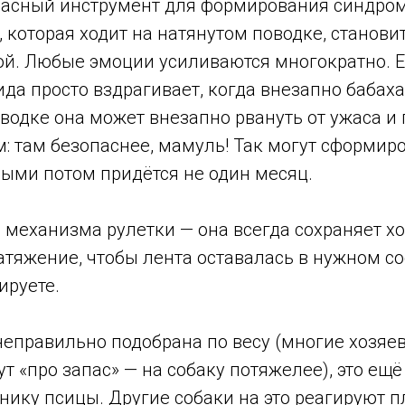
расный инструмент для формирования синдром
, которая ходит на натянутом поводке, станови
ой. Любые эмоции усиливаются многократно. 
да просто вздрагивает, когда внезапно бабаха
водке она может внезапно рвануть от ужаса и 
: там безопаснее, мамуль! Так могут сформир
орыми потом придётся не один месяц.
 механизма рулетки — она всегда сохраняет хо
тяжение, чтобы лента оставалась в нужном со
ируете.
неправильно подобрана по весу (многие хозяе
т «про запас» — на собаку потяжелее), это ещ
ику псицы. Другие собаки на это реагируют пл