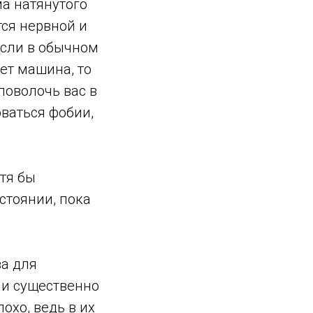
а натянутого
тся нервной и
Если в обычном
ет машина, то
поволочь вас в
оваться фобии,
тя бы
стоянии, пока
ва для
ё и существенно
охо, ведь в их