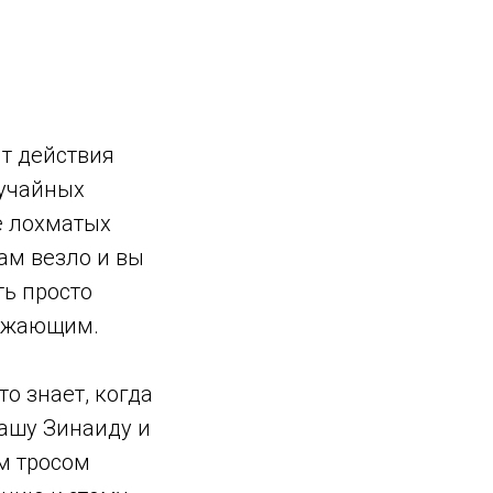
нт действия
лучайных
её лохматых
ам везло и вы
ть просто
ружающим.
то знает, когда
вашу Зинаиду и
ым тросом