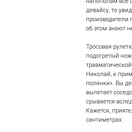
напополам всё 
девайсу, то уви
производители п
об этом знают н
Тросовая рулетк
подогретый нож
травматической
Николай, к прим
полянки». Вы дер
вылетает соседс
срывается вслед 
Кажется, прияте
сантиметрах.