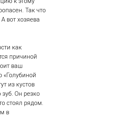
кцию к этому
оопасен. Так что
 А вот хозяева
ости как
тся причиной
тоит ваш
ю «Голубиной
ут из кустов
 зуб. Он резко
то стоял рядом.
ём в