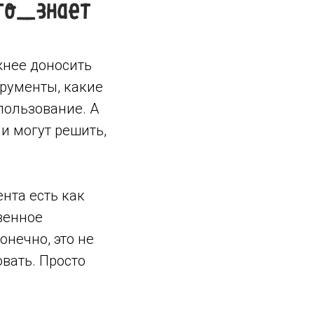
жнее доносить
рументы, какие
пользование. А
ни могут решить,
ента есть как
венное
нечно, это не
овать. Просто