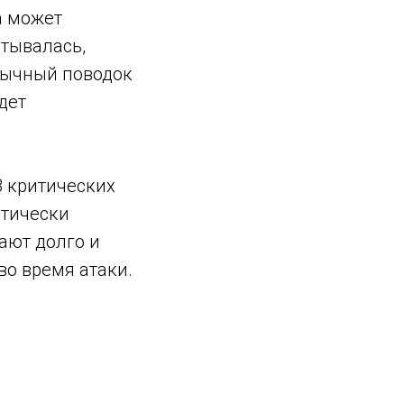
а может
атывалась,
обычный поводок
дет
В критических
атически
вают долго и
во время атаки.