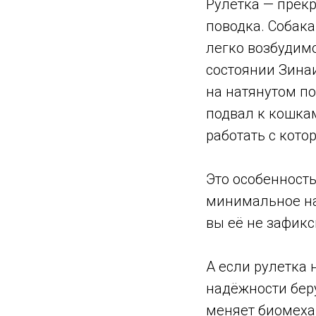
Рулетка — прек
поводка. Собака
легко возбудим
состоянии Зинаи
на натянутом по
подвал к кошкам
работать с кот
Это особенность
минимальное на
вы её не зафикс
А если рулетка 
надёжности беру
меняет биомехан