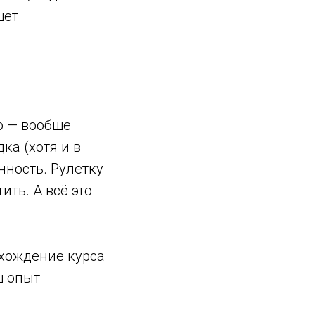
щет
о — вообще
ка (хотя и в
нность. Рулетку
ить. А всё это
охождение курса
ш опыт