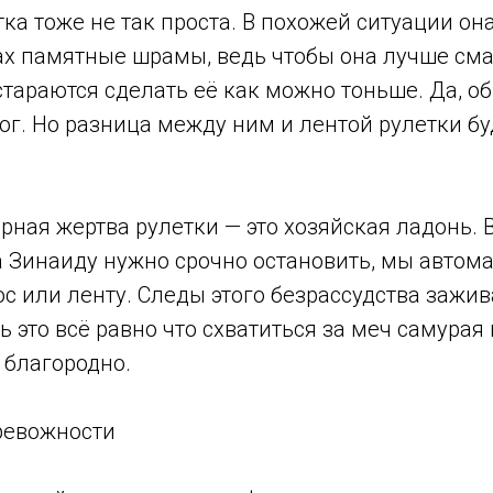
ка тоже не так проста. В похожей ситуации он
гах памятные шрамы, ведь чтобы она лучше см
стараются сделать её как можно тоньше. Да, 
ог. Но разница между ним и лентой рулетки бу
рная жертва рулетки — это хозяйская ладонь. 
а Зинаиду нужно срочно остановить, мы автом
ос или ленту. Следы этого безрассудства зажи
ь это всё равно что схватиться за меч самурая 
к благородно.
ревожности