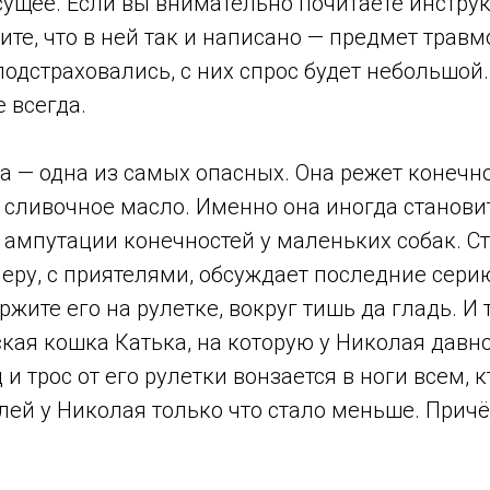
сущее. Если вы внимательно почитаете инстру
дите, что в ней так и написано — предмет травм
одстраховались, с них спрос будет небольшой.
е всегда.
а — одна из самых опасных. Она режет конечн
 сливочное масло. Именно она иногда станови
 ампутации конечностей у маленьких собак. С
еру, с приятелями, обсуждает последние сери
жите его на рулетке, вокруг тишь да гладь. И т
кая кошка Катька, на которую у Николая давно
и трос от его рулетки вонзается в ноги всем, к
лей у Николая только что стало меньше. Прич