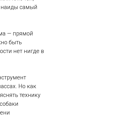
Зинаиды самый
ма — прямой
лжно быть
ости нет нигде в
нструмент
ассах. Но как
яснять технику
 собаки
пени