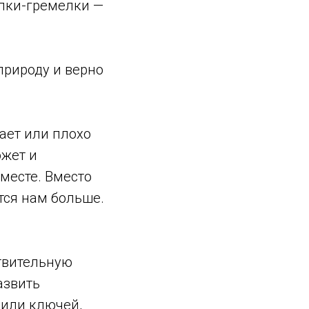
алки-гремелки —
природу и верно
ает или плохо
ожет и
 месте. Вместо
тся нам больше.
ствительную
азвить
 или ключей,