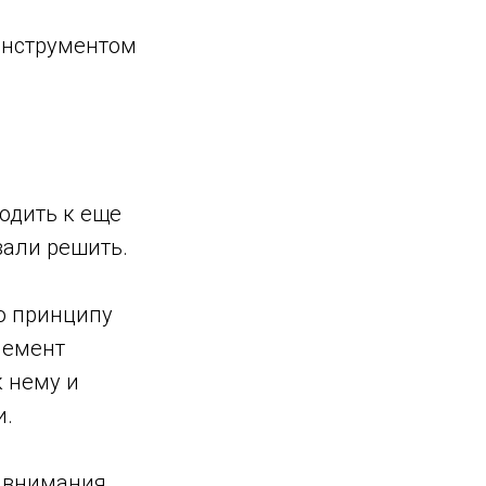
 инструментом
одить к еще
вали решить.
о принципу
лемент
 нему и
и.
я внимания