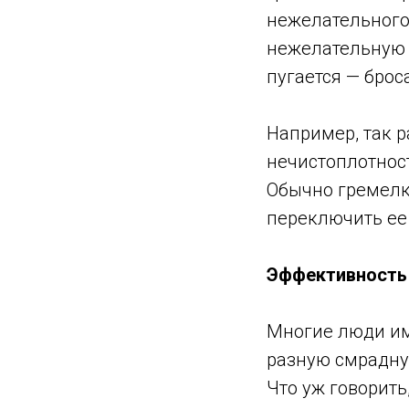
нежелательного
нежелательную е
пугается — брос
Например, так р
нечистоплотнос
Обычно гремелки
переключить ее
Эффективность
Многие люди им
разную смрадную
Что уж говорить