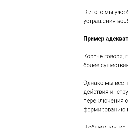
В итоге мы уже 
устрашения воо
Пример адекват
Короче говоря, 
более существе
Однако мы все-
действия инстру
переключения с
формированию н
В общем, мы ис