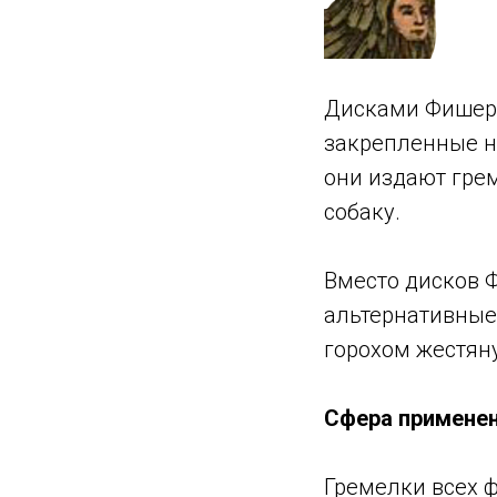
Дисками Фишера
закрепленные н
они издают гре
собаку.
Вместо дисков 
альтернативные
горохом жестяну
Сфера примене
Гремелки всех 