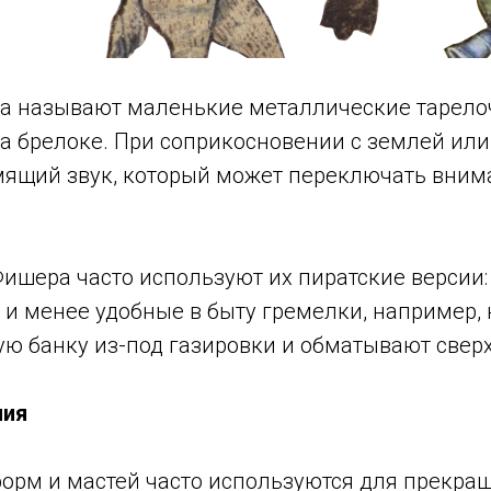
 называют маленькие металлические тарело
а брелоке. При соприкосновении с землей или
мящий звук, который может переключать вним
Фишера часто используют их пиратские версии
 и менее удобные в быту гремелки, например,
ю банку из-под газировки и обматывают сверх
ния
форм и мастей часто используются для прекра