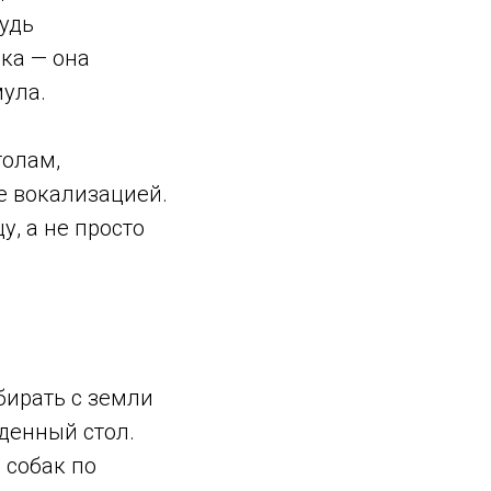
удь
лка — она
мула.
толам,
е вокализацией.
, а не просто
бирать с земли
денный стол.
 собак по