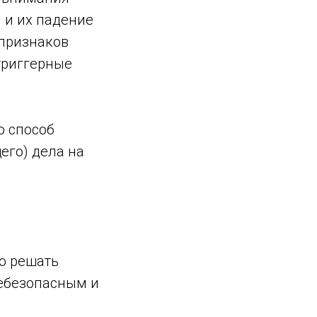
и и их падение
 признаков
триггерные
о способ
его) дела на
о решать
ебезопасным и