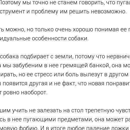
Поэтому мы точно не станем говорить, что пуг
трумент и проблему им решить невозможно.
ь можно, но только очень хорошо понимая ее 
идуальные особенности собаки.
собака подбирает с земли, потому что нервнич
 а мы забубеним в нее гремящей банкой, она м
ирать, но ее стресс или боль вылезут в другом
появится другая и не факт, что новая понрави
 ровно наоборот.
шим учить не залезать на стол трепетную чув
ясь в нее пугающими предметами, она может р
овую фобию. И в итоге любое падение ложки