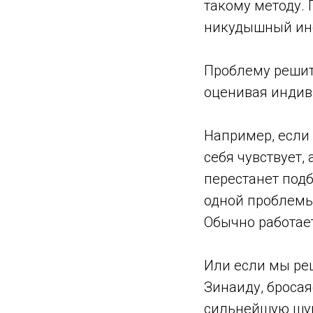
такому методу. 
никудышный инс
Проблему решит
оценивая индив
Например, если 
себя чувствует,
перестанет подб
одной проблемы 
Обычно работает
Или если мы ре
Зинаиду, броса
сильнейшую шум