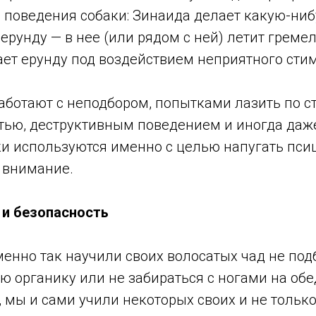
 поведения собаки: Зинаида делает какую-ниб
рунду — в нее (или рядом с ней) летит греме
ает ерунду под воздействием неприятного сти
аботают с неподбором, попытками лазить по с
тью, деструктивным поведением и иногда даж
 используются именно с целью напугать псицу
 внимание.
 и безопасность
енно так научили своих волосатых чад не под
 органику или не забираться с ногами на обе
, мы и сами учили некоторых своих и не только