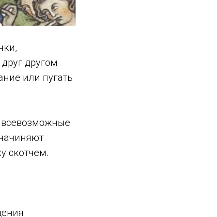
чки,
 друг другом
ание или пугать
: всевозможные
 начиняют
у скотчем.
щения