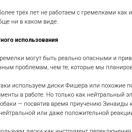
более трёх лет не работаем с гремелками как
бще ни в каком виде.
ного использования
гремелки могут быть реально опасными и прив
нным проблемам, чем те, которые мы планиро
таки используем диски Фишера или похожие п
менты в работе. Но только как нейтральный э
обаки — посвятив время приучению Зинаиды к
ейтральной или даже положительной реакци
пользуем диски как инструмент переключени