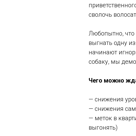
приветственного
сволочь волоса
Любопытно, что 
выгнать одну из
начинают игнори
собаку, мы демо
Чего можно жда
— снижения уро
— снижения са
— меток в кварт
выгонять)