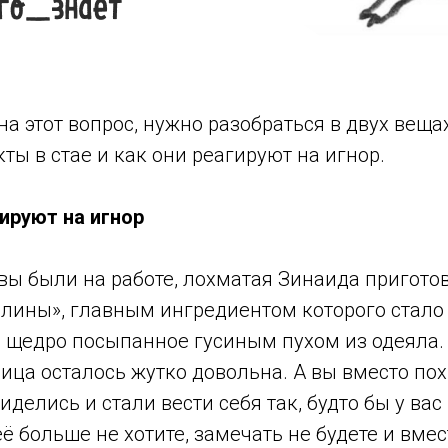
на этот вопрос, нужно разобраться в двух вещах
ы в стае и как они реагируют на игнор.
гируют на игнор
вы были на работе, лохматая Зинаида пригото
алины», главным ингредиентом которого стал
, щедро посыпанное гусиным пухом из одеяла.
сица осталось жутко довольна. А вы вместо п
иделись и стали вести себя так, будто бы у вас
её больше не хотите, замечать не будете и вмес