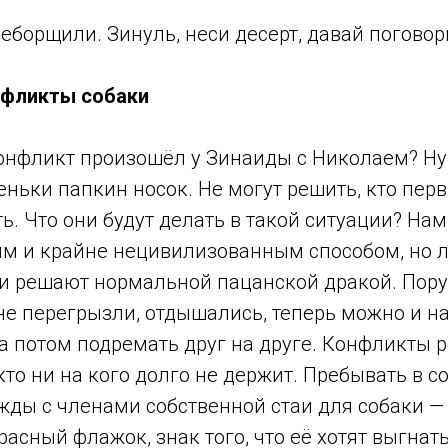
еборщили. Зинуль, неси десерт, давай погово
нфликты собаки
конфликт произошёл у Зинаиды с Николаем? Ну,
ньки папкин носок. Не могут решить, кто перв
ь. Что они будут делать в такой ситуации? Нам
им и крайне нецивилизованным способом, но 
и решают нормальной пацанской дракой. Пору
 не перегрызли, отдышались, теперь можно и н
 а потом подремать друг на друге. Конфликты 
кто ни на кого долго не держит. Пребывать в с
жды с членами собственной стаи для собаки 
расный флажок, знак того, что её хотят выгнать