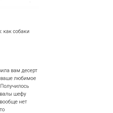
: как собаки
вила вам десерт
о ваше любимое
 Получилось
охвалы шефу
 вообще нет
то