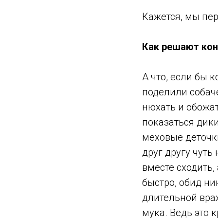
Кажется, мы пер
Как решают ко
А что, если бы 
поделили собаче
нюхать и обожат
показаться дик
меховые деточк
друг другу чуть
вместе сходить,
быстро, обид ни
длительной вра
мука. Ведь это к