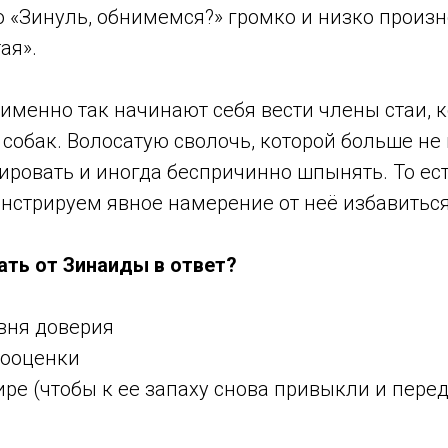
 «Зинуль, обнимемся?» громко и низко произн
тая».
именно так начинают себя вести члены стаи, к
 собак. Волосатую сволочь, которой больше не 
ровать и иногда беспричинно шпынять. То ест
нстрируем явное намерение от неё избавиться
ть от Зинаиды в ответ?
вня доверия
мооценки
ире (чтобы к ее запаху снова привыкли и пере