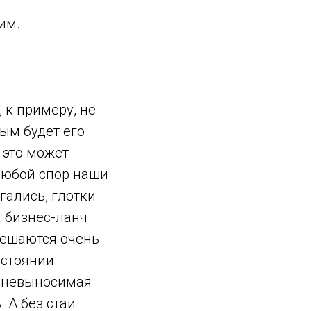
рим.
 к примеру, не
ым будет его
 это может
любой спор наши
гались, глотки
а бизнес-ланч
решаются очень
остоянии
— невыносимая
. А без стаи