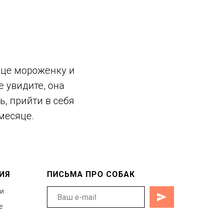
ице мороженку и
 увидите, она
ь, прийти в себя
месяце.
ИЯ
ПИСЬМА ПРО СОБАК
ти
е