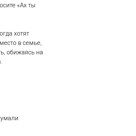
осите «Ах ты
огда хотят
место в семье,
ь, обижаясь на
.
думали