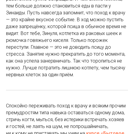
тем больше должно становиться еды в пасти у
Зинаиды. Пусть навсегда запомнит, что поход к врачу
— это крайне вкусное событие. В ход можно пустить
даже запрещёнку, которой псица в обычное время не
видит. Вот тебе, Зинуля, котлетка из раковых шеек и
рюмочка говяжьего киселя. Только порожек
переступи. Главное — это не доводить псицу до
стресса. Занятие нужно прекратить до того момента,
как она успела занервничать. Так что торопиться не
нужно. Лучше потратить лишнюю котлету, чем тысячу
нервных клеток за один приём.
Спокойно переживать поход к врачу и всяким прочим
премудростям типа навыка оставаться одному дома,
стричь когти, мыться, без истерики встречать хозяев
и гостей, не лаять на шум, не попрошайничать,
ни к кому не приставать мы учим на
курсе «Бытовое