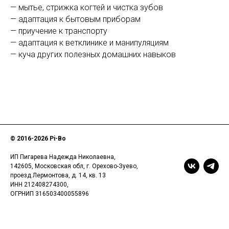
— мытье, стрижка когтей и чистка зубов
— адаптация к бытовым приборам
— приучение к транспорту
— адаптация к ветклинике и манипуляциям
— куча других полезных домашних навыков
© 2016-
2026 Pi-Bo
ИП Пигарева Надежда Николаевна,
142605, Московская обл, г. Орехово-Зуево,
проезд Лермонтова, д. 14, кв. 13
ИНН 212408274300,
ОГРНИП 316503400055896