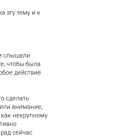
 эту тему и к
ни слышали
е, чтобы была
любое действие
то сделать
тили внимание,
 как некрупному
ктивно
 рад сейчас