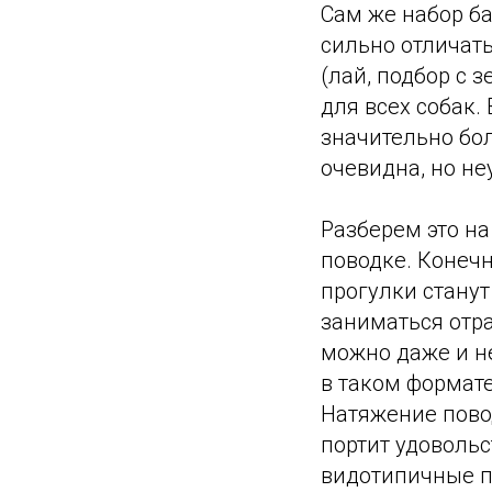
Сам же набор б
сильно отличат
(лай, подбор с 
для всех собак.
значительно бо
очевидна, но н
Разберем это н
поводке. Конеч
прогулки стану
заниматься отра
можно даже и не
в таком формате
Натяжение пово
портит удовольс
видотипичные п