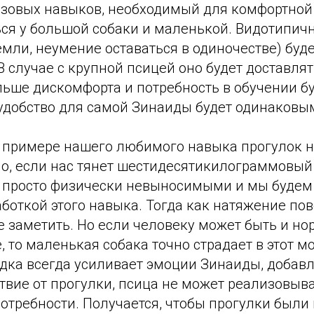
азовых навыков, необходимый для комфортной 
ься у большой собаки и маленькой. Видотипич
земли, неумение оставаться в одиночестве) бу
 В случае с крупной псицей оно будет доставля
льше дискомфорта и потребность в обучении б
еудобство для самой Зинаиды будет одинаковы
а примере нашего любимого навыка прогулок 
но, если нас тянет шестидесятикилограммовый
т просто физически невыносимыми и мы буде
боткой этого навыка. Тогда как натяжение пов
 заметить. Но если человеку может быть и но
, то маленькая собака точно страдает в этот м
дка всегда усиливает эмоции Зинаиды, добавл
твие от прогулки, псица не может реализовыв
отребности. Получается, чтобы прогулки был