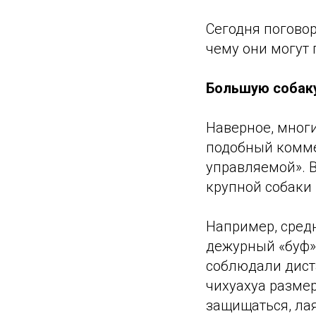
Сегодня поговор
чему они могут 
Большую собаку
Наверное, мног
подобный коммен
управляемой». В
крупной собаки
Например, сред
дежурный «буф» 
соблюдали дист
чихуахуа размер
защищаться, лая