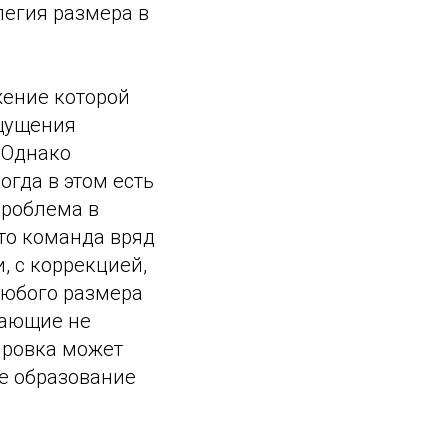
легия размера в
жение которой
ощущения
 Однако
огда в этом есть
проблема в
 то команда вряд
, с коррекцией,
любого размера
жающие не
ировка может
е образование