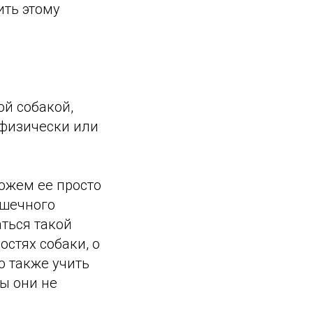
ить этому
ой собакой,
я физически или
ожем ее просто
ошечного
аться такой
стях собаки, о
о также учить
ы они не