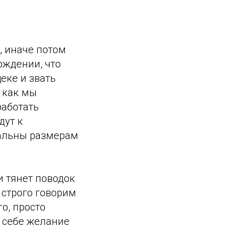
, иначе потом
рждении, что
еке и звать
, как мы
работать
дут к
нальны размерам
 тянет поводок
, строго говорим
о, просто
о себе желание