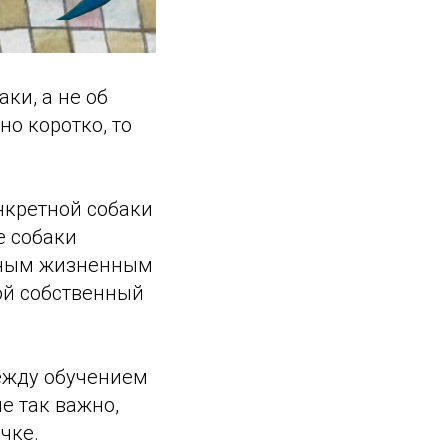
ки, а не об
но коротко, то
нкретной собаки
е собаки
зным жизненным
ой собственный
ежду обучением
не так важно,
чке.