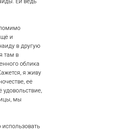
аиды. Ей ведь
 помимо
ещё и
наиду в другую
я там в
венного облика
ажется, я живу
ночестве, её
ё удовольствие,
сицы, мы
о использовать