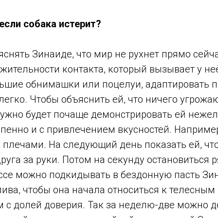
если собака истерит?
снять Зинаиде, что мир не рухнет прямо сейча
ительности контакта, который вызывает у неё
льшие обнимашки или поцелуи, адаптировать 
легко. Чтобы объяснить ей, что ничего угрожа
 нужно будет почаще демонстрировать ей неже
епенно и с привлечением вкусностей. Например
я плечами. На следующий день показать ей, ч
друга за руки. Потом на секунду остановиться 
ессе можно подкидывать в бездонную пасть З
ива, чтобы она начала относиться к телесным
 с долей доверия. Так за неделю-две можно д