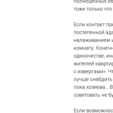
полноценных об
тоже только что
Если контакт п
постепенной ад
налаживанием и
комнату. Конечн
одиночестве, ин
жителей кварти
с извергами». Ч
лучше снабдить 
пока хозяева… 
советовать не б
Если возможност