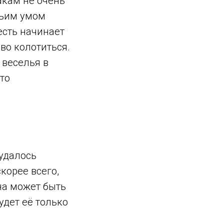
акам не очень
ачьим умом
есть начинает
во колотиться.
 веселья в
то
 удалось
корее всего,
на может быть
удет её только