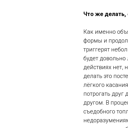
Что же делать, 
Как именно объя
формы и продолж
триггерят небо
будет довольно 
действиях нет,
делать это пост
лёгкого касани
потрогать друг 
другом. В проц
съедобного топл
недоразумениям