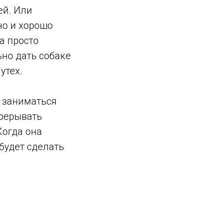
ей. Или
но и хорошо
а просто
ьно дать собаке
х утех.
е заниматься
прерывать
Когда она
будет сделать