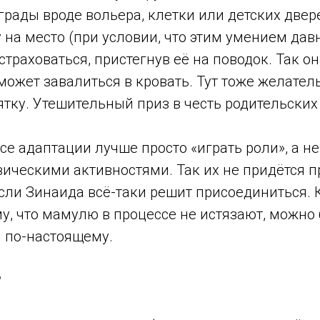
рады вроде вольера, клетки или детских двер
 на место (при условии, что этим умением дав
страховаться, пристегнув её на поводок. Так он
может завалиться в кровать. Тут тоже желател
ятку. Утешительный приз в честь родительски
ссе адаптации лучше просто «играть роли», а н
ическими активностями. Так их не придётся 
сли Зинаида всё-таки решит присоединиться. 
у, что мамулю в процессе не истязают, можно 
н по-настоящему.
?