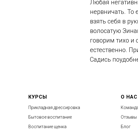
Любая негативна
нервничать. То 
взять себя в ру
волосатую Зинаи
говорим тихо и 
естественно. Пр
Садись поудобн
КУРСЫ
О НАС
Прикладная дрессировка
Команд
Бытовое воспитание
Отзывы
Воспитание щенка
Бло
г