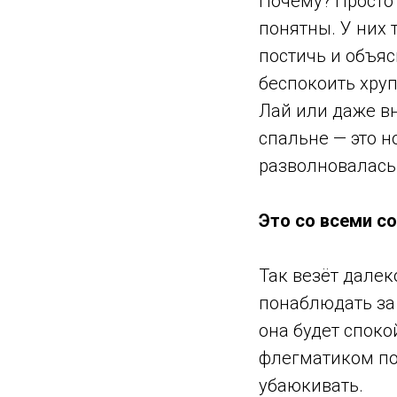
Почему? Просто
понятны. У них 
постичь и объяс
беспокоить хруп
Лай или даже в
спальне — это н
разволновалась
Это со всеми с
Так везёт далек
понаблюдать за
она будет споко
флегматиком по
убаюкивать.