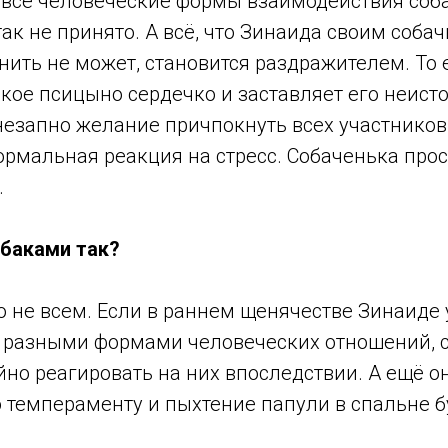
 все человеческие формы взаимодействия соб
так не принято. А всё, что Зинаида своим соб
нить не может, становится раздражителем. То 
кое псицыно сердечко и заставляет его неисто
незапно желание причпокнуть всех участников
ормальная реакция на стресс. Собаченька прос
.
обаками так?
о не всем. Если в раннем щенячестве Зинаиде
 разными формами человеческих отношений, с
йно реагировать на них впоследствии. А ещё о
 темпераменту и пыхтение папули в спальне б