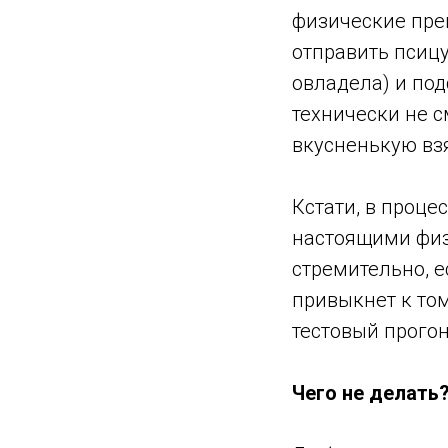
физические прег
отправить псицу
овладела) и под
технически не с
вкусненькую вз
Кстати, в проце
настоящими физ
стремительно, е
привыкнет к том
тестовый прого
Чего не делать