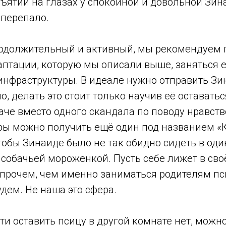
ъятий на глазах у спокойной и довольной Зин
 перепало.
родолжительный и активный, мы рекомендуем
аптации, которую мы описали выше, заняться 
нфраструктуры. В идеале нужно отправить Зи
о, делать это стоит только научив её оставатьс
аче вместо одного скандала по поводу нравст
ры можно получить ещё один под названием «К
тобы Зинаиде было не так обидно сидеть в оди
собачьей мороженкой. Пусть себе лижет в сво
Впрочем, чем именно заниматься родителям п
удем. Не наша это сфера.
и оставить псицу в другой комнате нет, можн