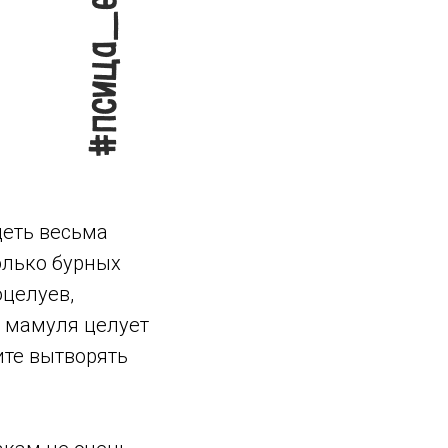
деть весьма
олько бурных
оцелуев,
к мамуля целует
ите вытворять