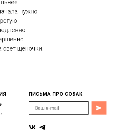
ильнее
Сначала нужно
орогую
медленно,
вершенно
а свет щеночки.
ИЯ
ПИСЬМА ПРО СОБАК
ти
е