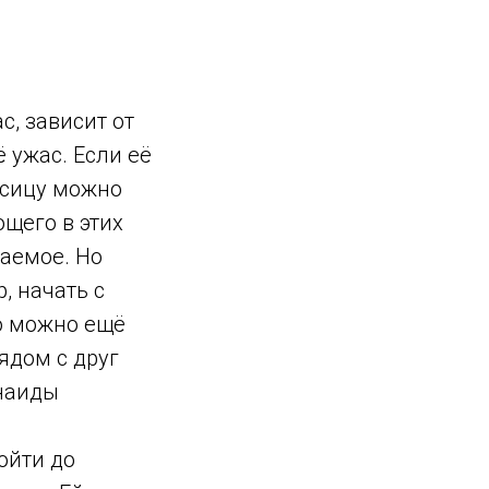
с, зависит от
 ужас. Если её
псицу можно
ющего в этих
лаемое. Но
, начать с
то можно ещё
рядом с друг
инаиды
ойти до