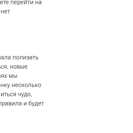
ете перейти на
анет
чала полизать
ься, новые
аях мы
янку несколько
иться чудо,
правила и будет