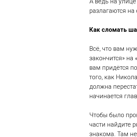
А ведь на улице
разлагаются на 
Как сломать ш
Всё, что вам ну
закончится» на 
вам придётся по
того, как Никол
должна перестат
начинается гла
Чтобы было про
части найдите 
знакома. Там н