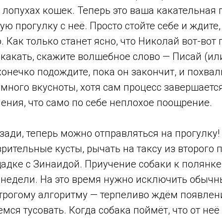
 лопухах кошек. Теперь это ваша какательная 
ю прогулку с неё. Просто стойте себе и ждите,
. Как только станет ясно, что Николай вот-вот
какать, скажите волшебное слово — Писай (или
хонечко подождите, пока он закончит, и похва
емного вкусноты, хотя сам процесс завершает
ения, что само по себе неплохое поощрение.
ади, теперь можно отправляться на прогулку!
рительные кусты, рычать на таксу из второго 
щадке с Зинаидой. Приучение собаки к полянк
 недели. На это время нужно исключить обычн
строгому алгоритму — терпеливо ждём появлен
мся тусовать. Когда собака поймёт, что от неё 