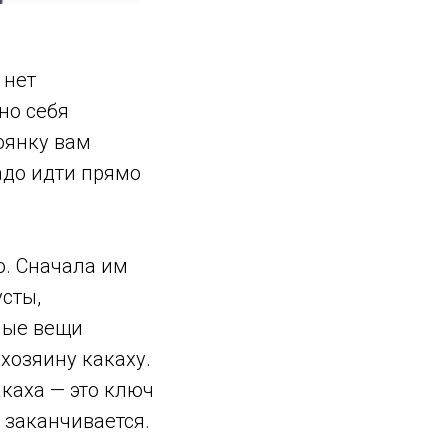
 нет
но себя
тоянку вам
надо идти прямо
о. Сначала им
усты,
жные вещи
хозяину какаху.
акаха — это ключ
 заканчивается.