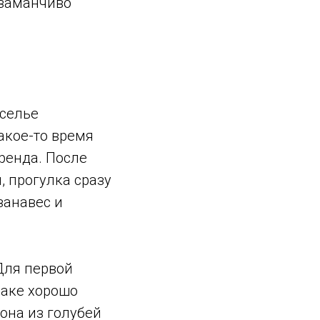
 заманчиво
еселье
какое-то время
ренда. После
, прогулка сразу
занавес и
Для первой
баке хорошо
она из голубей