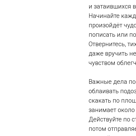
и затаившихся в
Начинайте кажду
произойдёт чудо
пописать или по
Отвернитесь, ти
даже вручить н
чувством облегч
Важные дела поз
облаивать подоз
скакать по пло
занимает около
Действуйте по 
потом отправляе