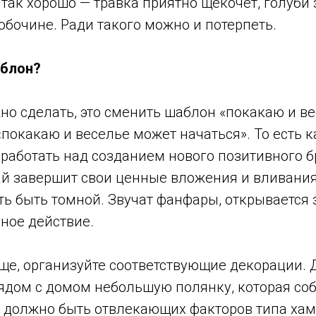
 так хорошо — травка приятно щекочет, голуби
обочине. Ради такого можно и потерпеть.
аблон?
жно сделать, это сменить шаблон «покакаю и в
«покакаю и веселье может начаться». То есть 
работать над созданием нового позитивного б
ай завершит свои ценные вложения и вливания
ь быть томной. Звучат фанфары, открывается 
вное действие.
ще, организуйте соответствующие декорации. 
рядом с домом небольшую полянку, которая со
е должно быть отвлекающих факторов типа хам