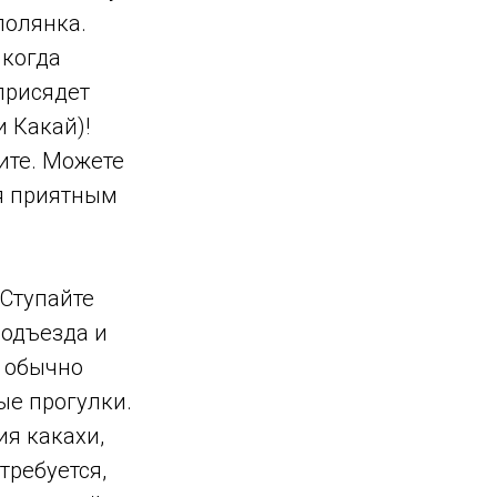
полянка.
 когда
 присядет
 Какай)!
лите. Можете
ся приятным
 Ступайте
подъезда и
е обычно
ые прогулки.
ия какахи,
требуется,