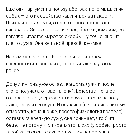
Ещё один аргумент в пользу абстрактного мышления
собак — это их свойство извиняться за пакости.
Приходите вы домой, а вас с порога встречает
виноватая Зинаида. Глазки в пол, бровки домиком, во
взгляде читается мировая скорбь. Ну точно, значит
где-то лужа. Она ведь всё-превсё понимает!
На самом деле нет. Просто псица пытается
предвосхитить конфликт, который уже случался
ранее.
Допустим, она уже оставляла дома лужи и после
этого получала от вас нагоняй. Естественно, в её
голове эти вещи сразу стали связаны: если на полу
лужа, папуля негодует. И случайно (не пытаясь никому
отмостить, конечно же, просто физиология подвела)
оставив очередную лужу, она понимает, что быть
беде. Не потому что писать это плохо (у собак просто
такой категории не существует, им недоступна