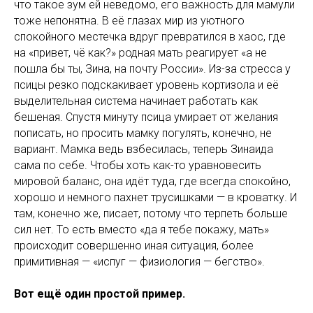
что такое зум ей неведомо, его важность для мамули
тоже непонятна. В её глазах мир из уютного
спокойного местечка вдруг превратился в хаос, где
на «привет, чё как?» родная мать реагирует «а не
пошла бы ты, Зина, на почту России». Из-за стресса у
псицы резко подскакивает уровень кортизола и её
выделительная система начинает работать как
бешеная. Спустя минуту псица умирает от желания
пописать, но просить мамку погулять, конечно, не
вариант. Мамка ведь взбесилась, теперь Зинаида
сама по себе. Чтобы хоть как-то уравновесить
мировой баланс, она идёт туда, где всегда спокойно,
хорошо и немного пахнет трусишками — в кроватку. И
там, конечно же, писает, потому что терпеть больше
сил нет. То есть вместо «да я тебе покажу, мать»
происходит совершенно иная ситуация, более
примитивная — «испуг — физиология — бегство».
Вот ещё один простой пример.