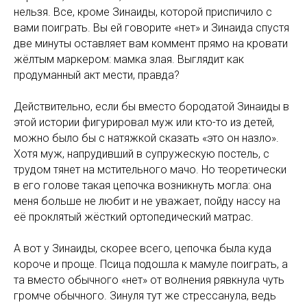
нельзя. Все, кроме Зинаиды, которой приспичило с
вами поиграть. Вы ей говорите «нет» и Зинаида спустя
две минуты оставляет вам коммент прямо на кровати
жёлтым маркером: мамка злая. Выглядит как
продуманный акт мести, правда?
Действительно, если бы вместо бородатой Зинаиды в
этой истории фигурировал муж или кто-то из детей,
можно было бы с натяжкой сказать «это он назло».
Хотя муж, напрудивший в супружескую постель, с
трудом тянет на мстительного мачо. Но теоретически
в его голове такая цепочка возникнуть могла: она
меня больше не любит и не уважает, пойду нассу на
её проклятый жёсткий ортопедический матрас.
А вот у Зинаиды, скорее всего, цепочка была куда
короче и проще. Псица подошла к мамуле поиграть, а
та вместо обычного «нет» от волнения рявкнула чуть
громче обычного. Зинуля тут же стрессанула, ведь