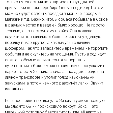
только путешествия по квартире станут для неё
привычным делом, перебирайтесь в подъезд. Потом
можно будет освоить поездки в машине, походы в
магазин и т.д. Важно, чтобы собака побывала в боксе
в разных местах и везде ей было хорошо. Не просто
терпимо, а по-настоящему в кайф. Она должна
научиться воспринимать бокс не как вынужденную
поездку в маршрутке, а как лимузин с личным
шофёром. Так что запасайтесь временем, не торопите
события и не скупитесь на угощения. Пусть в ход идут
самые любимые деликатесы. А завершать
путешествия в боксе можно приятными прогулками в
парке. То есть Зинаида сначала насладится ездой на
личном транспорте и утолит голод изысканными
закусками, а потом немного разомнёт лапки. Звучит
идеально.
Если всё пойдёт по плану, то Зинаида усвоит важную
мысль: что бы ни происходило вокруг, бокс — это
маленький островок безопасности, где её никто не